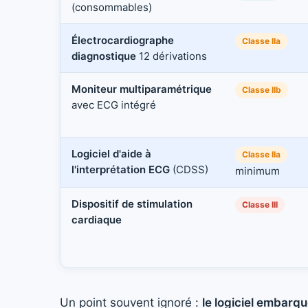
(consommables)
Électrocardiographe
Classe IIa
diagnostique
12 dérivations
Moniteur multiparamétrique
Classe IIb
avec ECG intégré
Logiciel d'aide à
Classe IIa
l'interprétation ECG
(CDSS)
minimum
Dispositif de stimulation
Classe III
cardiaque
Un point souvent ignoré :
le logiciel embarq