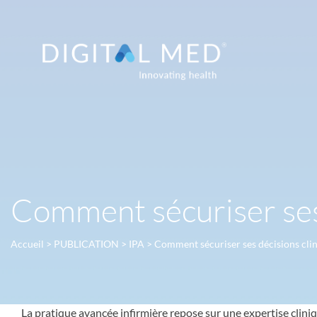
Comment sécuriser ses 
Accueil
>
PUBLICATION
>
IPA
>
Comment sécuriser ses décisions clin
La pratique avancée infirmière repose sur une expertise clini