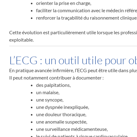
orienter la prise en charge,
faciliter la communication avec le médecin référe
renforcer la traçabilité du raisonnement clinique
Cette évolution est particulièrement utile lorsque les profes
exploitable.
L’ECG : un outil utile pour o
En pratique avancée infirmière, l’ECG peut être utile dans plu
Il peut notamment contribuer à documenter :
des palpitations,
un malaise,
une syncope,
une dyspnée inexpliquée,
une douleur thoracique,
une anomalie suspectée,
une surveillance médicamenteuse,
le suivi de patients à risque cardiovasculaire.